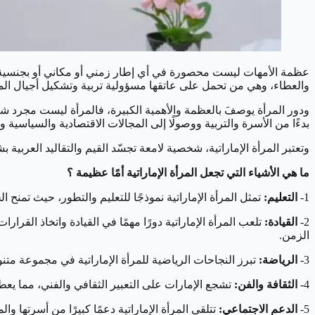
عظمة الأمهات ليست محصورة في أي إطار زمني أو مكاني أو بجنسية معي
والعطاء، وهي من تحمل على عاتقها مسؤولية تربية وتشكيل أجيال ال
ودور المرأة يوصفَ بالعظمة والأهمية الكبيرة، فالمرأة ليست مجرد ش
بدءًا من الأسرة والتربية ووصولًا إلى المجالات الاقتصادية والسياسية وا
وتعتبر المرأة الإماراتية، شخصية لامعة تجسّد القيم والتقاليد العربية
ما هي الأشياء التي تجعل المرأة الإماراتية أمًا عظيمة ؟
1-
التعليم:
تمثل المرأة الإماراتية نموذجًا للتعليم والتطور، حيث تمنح ال
2-
القيادة:
تلعب المرأة الإماراتية دورًا مهمًا في القيادة واتخاذ القر
الزمن.
3-
الرياضة:
تبرز النجاحات الرياضية للمرأة الإماراتية في مجموعة متن
4-
الثقافة والفن:
تشجع الإمارات على التعبير الثقافي والفني، مما يعطي
5-
الدعم الاجتماعي:
تتلقى المرأة الإماراتية دعمًا كبيرًا من أسرتها و