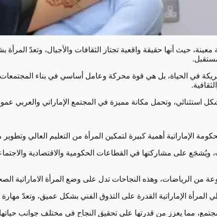
نة، حيث أنها حقيقة واقعية تجتاز الثقافات والأجيال، وتعدّ المرأة 
مستقبل.
ريكة في الحياة، بل هي قوة محركة وعامل أساسي في بناء المجتمعات وت
لثقافية.
 بشكل استثنائي، وتحمل مكانة مميزة في المجتمع الإماراتي والعربي عمومً
حكومة الإماراتية أهمية كبيرة لتمكين المرأة من التعليم العالي وتطوير مه
ارات، ويُشجَع على مشاركتها في القطاعات الحكومية والاقتصادية والاجتم
وعة من الرياضات، وهذه النجاحات تدل على وضع المرأة الاماراتية الصح
 المرأة الإماراتية القدرة على التذوق الفني بشكل عميق، وتعدّ مهارة مه
المجتمع، مما يعزز من قدرتها على تحقيق النجاح في مختلف جوانب حياتها،