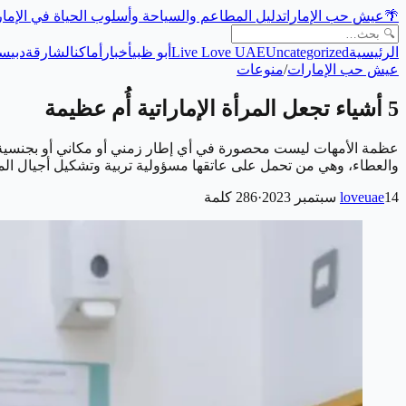
🌴
عيش حب الإمارات
دليل المطاعم والسياحة وأسلوب الحياة في الإما
الرئيسية
Uncategorized
Live Love UAE
أبو ظبي
أخبار
أماكن
الشارقة
دبي
سي
عيش حب الإمارات
/
منوعات
5 أشياء تجعل المرأة الإماراتية أُم عظيمة
عظمة الأمهات ليست محصورة في أي إطار زمني أو مكاني أو بجنسية معي
والعطاء، وهي من تحمل على عاتقها مسؤولية تربية وتشكيل أجيال المس
14 سبتمبر 2023
loveuae
·
286
كلمة