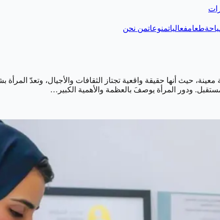
رات
احة
طعام
فعاليات
منوعات
من نحن
نة، حيث أنها حقيقة واقعية تجتاز الثقافات والأجيال، وتعدّ المرأة 
تقبل. ودور المرأة يوصفَ بالعظمة والأهمية الكبير…