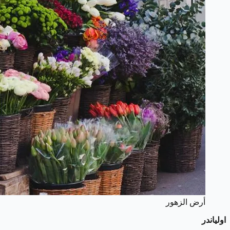
أرض الزهور
اولياندر