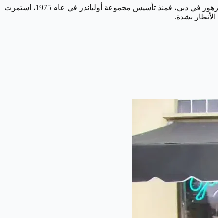
إذا كنت تسكن في منطقة الجميرا في دبي وتبحث عن محل زهور قريب، فإن أولياندر هو الخيار الأمثل، يعتبر أولياندر واحدًا من أشهر متاجر الزهور في دبي، فمنذ تأسيس مجموعة أولياندر في عام 1975، استمرت
لأنظار بشدة.