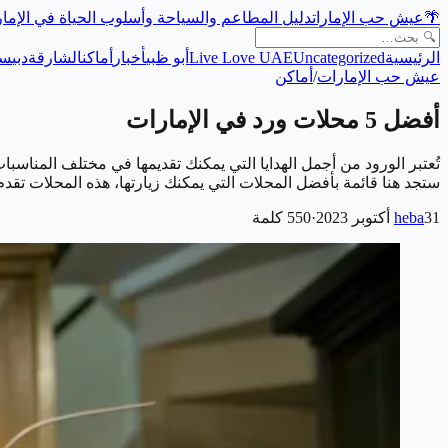
🌴
عيش حب الإمارات
دليل المطاعم والسياحة وأسلوب الحياة في الإما
الرئيسية
Uncategorized
Live Love UAE
أبو ظبي
أخبار
أماكن
الشارقة
دبي
سي
عيش حب الإمارات
/
أماكن
أفضل 5 محلات ورد في الإمارات
تُعتبر الورود من أجمل الهدايا التي يمكنك تقديمها في مختلف المناسب
ستجد هنا قائمة بأفضل المحلات التي يمكنك زيارتها، هذه المحلات تق
31 أكتوبر 2023
heba
·
550
كلمة