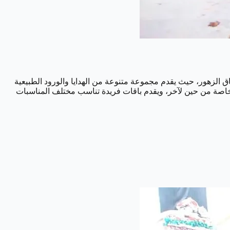
ازل وأماكن العمل، ننصحك بزيارة محل 800 فلور، إنه المكان المثالي لعشاق الزهور، حيث يقدم مجموعة متنوعة من الهدايا والورود الطبيعية
المحل أيضًا الشوكولاتة الفاخرة والكعك ومجموعة متنوعة من الهدايا، 800 فلور يقدم عروضًا خاصة من حين لآخر، ويقدم باقات فريدة تناسب مختلف المناسبات