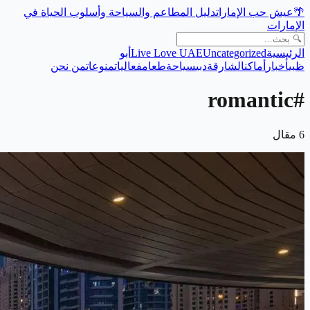
دليل المطاعم والسياحة وأسلوب الحياة في
عيش حب الإمارات
🌴
الإمارات
أبو
Live Love UAE
Uncategorized
الرئيسية
ظبي
أخبار
أماكن
الشارقة
دبي
سياحة
طعام
فعاليات
منوعات
من نحن
romantic
#
مقال
6