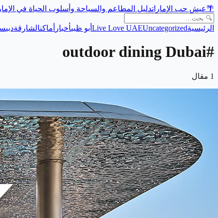
دليل المطاعم والسياحة وأسلوب الحياة في الإما
عيش حب الإمارات
🌴
سي
دبي
الشارقة
أماكن
أخبار
أبو ظبي
Live Love UAE
Uncategorized
الرئيسية
outdoor dining Dubai
#
مقال
1