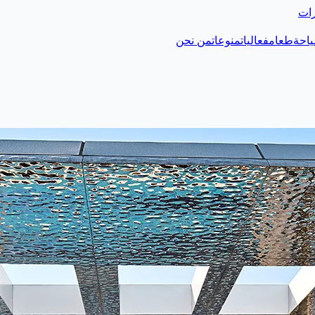
رات
احة
طعام
فعاليات
منوعات
من نحن