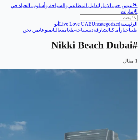
🌴
عيش حب الإمارات
دليل المطاعم والسياحة وأسلوب الحياة في
الإمارات
الرئيسية
Uncategorized
Live Love UAE
أبو
ظبي
أخبار
أماكن
الشارقة
دبي
سياحة
طعام
فعاليات
منوعات
من نحن
Nikki Beach Dubai
#
1
مقال