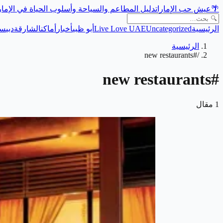
🌴
عيش حب الإمارات
دليل المطاعم والسياحة وأسلوب الحياة في الإما
الرئيسية
Uncategorized
Live Love UAE
أبو ظبي
أخبار
أماكن
الشارقة
دبي
سي
الرئيسية
#new restaurants
/
new restaurants
#
1
مقال