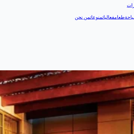
رات
احة
طعام
فعاليات
منوعات
من نحن