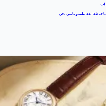
رات
احة
طعام
فعاليات
منوعات
من نحن