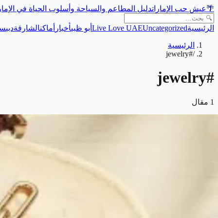
🌴
عيش حب الإمارات
دليل المطاعم والسياحة وأسلوب الحياة في الإما
الرئيسية
Uncategorized
Live Love UAE
أبو ظبي
أخبار
أماكن
الشارقة
دبي
سي
الرئيسية
#jewelry
/
jewelry
#
1
مقال