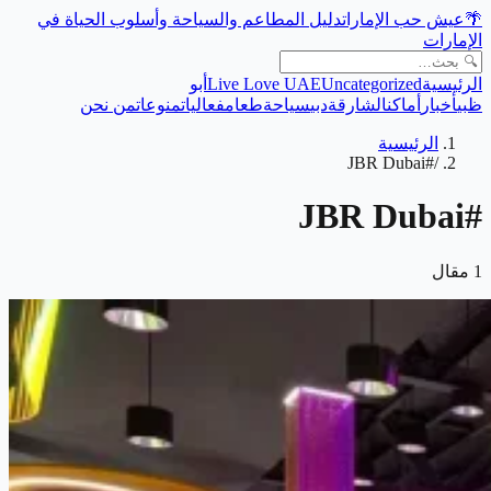
🌴
عيش حب الإمارات
دليل المطاعم والسياحة وأسلوب الحياة في
الإمارات
الرئيسية
Uncategorized
Live Love UAE
أبو
ظبي
أخبار
أماكن
الشارقة
دبي
سياحة
طعام
فعاليات
منوعات
من نحن
الرئيسية
#JBR Dubai
/
JBR Dubai
#
1
مقال