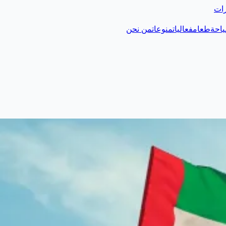
رات
احة
طعام
فعاليات
منوعات
من نحن