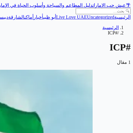
🌴
عيش حب الإمارات
دليل المطاعم والسياحة وأسلوب الحياة في الإما
الرئيسية
Uncategorized
Live Love UAE
أبو ظبي
أخبار
أماكن
الشارقة
دبي
سي
الرئيسية
#ICP
/
ICP
#
1
مقال