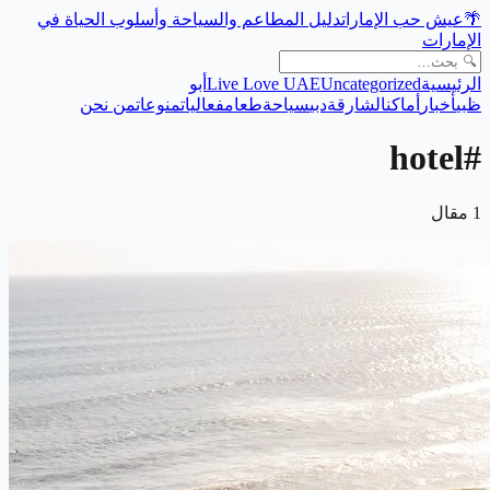
دليل المطاعم والسياحة وأسلوب الحياة في
عيش حب الإمارات
🌴
الإمارات
أبو
Live Love UAE
Uncategorized
الرئيسية
ظبي
أخبار
أماكن
الشارقة
دبي
سياحة
طعام
فعاليات
منوعات
من نحن
hotel
#
مقال
1