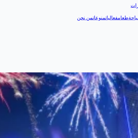
رات
احة
طعام
فعاليات
منوعات
من نحن