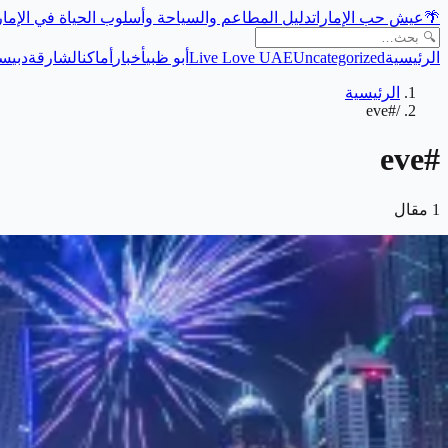
🌴
عيش حب الإمارات
دليل المطاعم والسياحة وأسلوب الحياة في الإما
الرئيسية
Uncategorized
Live Love UAE
أبو ظبي
أخبار
أماكن
الشارقة
دبي
سي
الرئيسية
#eve
/
eve
#
1
مقال