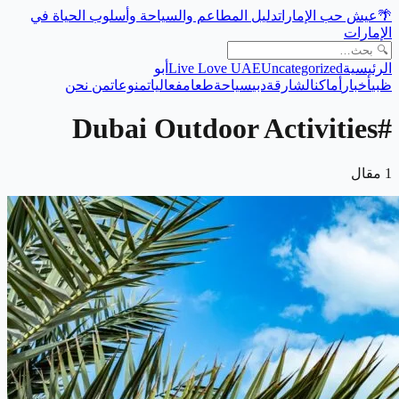
دليل المطاعم والسياحة وأسلوب الحياة في
عيش حب الإمارات
🌴
الإمارات
أبو
Live Love UAE
Uncategorized
الرئيسية
ظبي
أخبار
أماكن
الشارقة
دبي
سياحة
طعام
فعاليات
منوعات
من نحن
Dubai Outdoor Activities
#
مقال
1