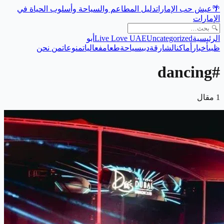
دليل المطاعم والسياحة وأسلوب الحياة في
عيش حب الإمارات
🌴
الإمارات
أبو
Live Love UAE
Uncategorized
الرئيسية
ظبي
أخبار
أماكن
الشارقة
دبي
سياحة
طعام
فعاليات
منوعات
من نحن
dancing
#
مقال
1