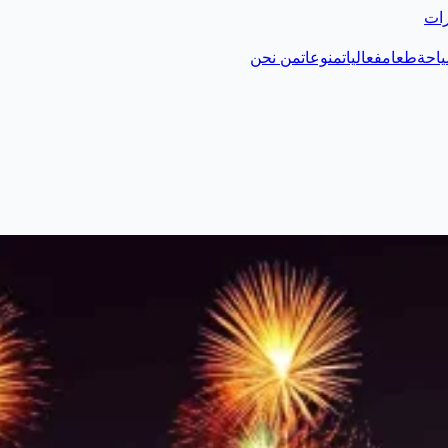
رات
احة
طعام
فعاليات
منوعات
من نحن