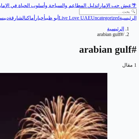
🌴
عيش حب الإمارات
دليل المطاعم والسياحة وأسلوب الحياة في الإما
الرئيسية
Uncategorized
Live Love UAE
أبو ظبي
أخبار
أماكن
الشارقة
دبي
سي
الرئيسية
#arabian gulf
/
arabian gulf
#
1
مقال