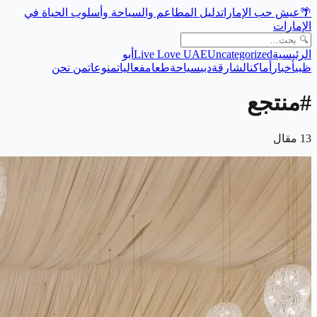
🌴
عيش حب الإمارات
دليل المطاعم والسياحة وأسلوب الحياة في
الإمارات
الرئيسية
Uncategorized
Live Love UAE
أبو
ظبي
أخبار
أماكن
الشارقة
دبي
سياحة
طعام
فعاليات
منوعات
من نحن
#
منتجع
13
مقال