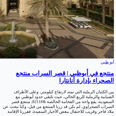
أبو ظبي
منتجع في أبوظبي | قصر السراب منتجع
الصحراء بإدارة أنانتارا
بين الكثبان الرملية التي تمتد لارتفاع كيلومتر، وعلى الأطراف
الضبابية والرملية للربع الخالي، حيث تلتقي حدود أبوظبي مع
السعودية، يقع واحة من الفخامة الخالصة &#8211; منتجع قصر
السراب الصحراوي. لم نكن قد زرنا المنتجع من قبل، وكنا نبحث عن
ملاذ فاخر وقريب للاحتفال ببعض الأخبار السعيدة، فقررنا الإقامة