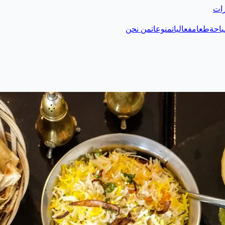
رات
احة
طعام
فعاليات
منوعات
من نحن