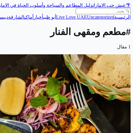
🌴
عيش حب الإمارات
دليل المطاعم والسياحة وأسلوب الحياة في الإما
الرئيسية
Uncategorized
Live Love UAE
أبو ظبي
أخبار
أماكن
الشارقة
دبي
سي
#
مطعم ومقهى الفنار
1
مقال