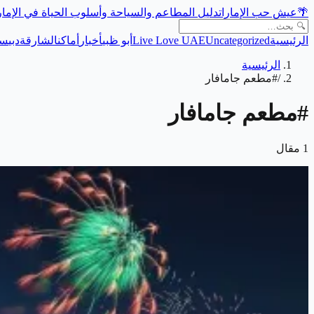
🌴
عيش حب الإمارات
دليل المطاعم والسياحة وأسلوب الحياة في الإما
الرئيسية
Uncategorized
Live Love UAE
أبو ظبي
أخبار
أماكن
الشارقة
دبي
سي
الرئيسية
/
#مطعم جامافار
#
مطعم جامافار
1
مقال