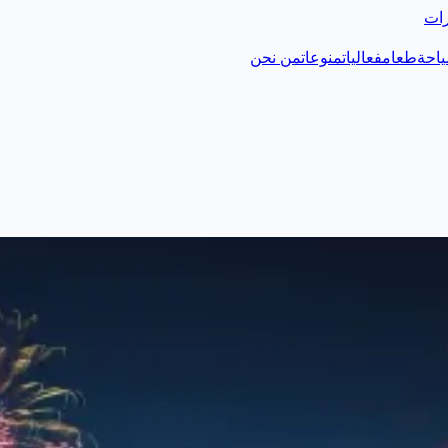
رات
احة
طعام
فعاليات
منوعات
من نحن