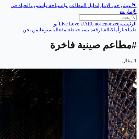
🌴
عيش حب الإمارات
دليل المطاعم والسياحة وأسلوب الحياة في
الإمارات
الرئيسية
Uncategorized
Live Love UAE
أبو
ظبي
أخبار
أماكن
الشارقة
دبي
سياحة
طعام
فعاليات
منوعات
من نحن
#
مطاعم صينية فاخرة
1
مقال