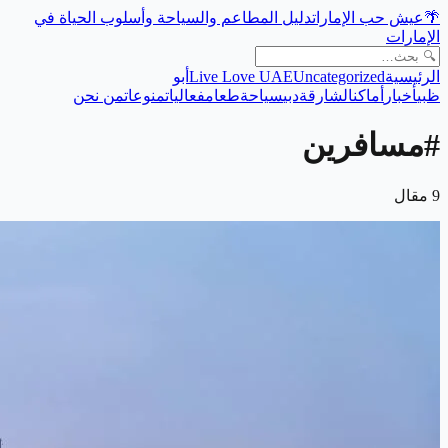
🌴
عيش حب الإمارات
دليل المطاعم والسياحة وأسلوب الحياة في
الإمارات
الرئيسية
Uncategorized
Live Love UAE
أبو
ظبي
أخبار
أماكن
الشارقة
دبي
سياحة
طعام
فعاليات
منوعات
من نحن
#
مسافرين
9
مقال