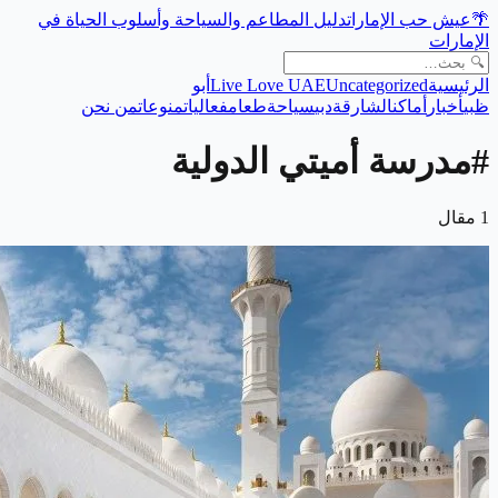
🌴
عيش حب الإمارات
دليل المطاعم والسياحة وأسلوب الحياة في
الإمارات
الرئيسية
Uncategorized
Live Love UAE
أبو
ظبي
أخبار
أماكن
الشارقة
دبي
سياحة
طعام
فعاليات
منوعات
من نحن
#
مدرسة أميتي الدولية
1
مقال