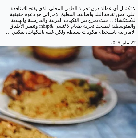
لا تكتمل أي عطلة دون تجربة الطهي المحلي الذي يفتح لك نافذة
على عمق ثقافة البلد وأصالته، المطبخ الإماراتي هو دعوة حقيقية
للاستكشاف، حيث يمزج بين النكهات العربية والفارسية والهندية
والمتوسطية ليمنحك تجربة طعام لا تُنسى.&nbsp; وتتميز الأطباق
الإماراتية باستخدام مكونات بسيطة ولكن غنية بالنكهات، تعكس …
27 مايو 2025