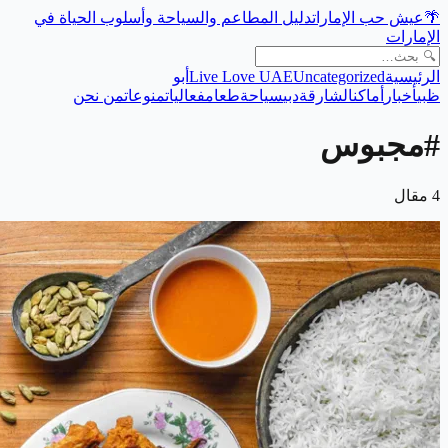
🌴
عيش حب الإمارات
دليل المطاعم والسياحة وأسلوب الحياة في
الإمارات
الرئيسية
Uncategorized
Live Love UAE
أبو
ظبي
أخبار
أماكن
الشارقة
دبي
سياحة
طعام
فعاليات
منوعات
من نحن
#
مجبوس
4
مقال