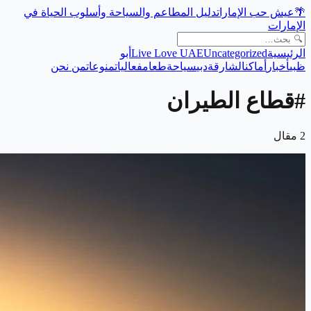
🌴
عيش حب الإمارات
دليل المطاعم والسياحة وأسلوب الحياة في
الإمارات
الرئيسية
Uncategorized
Live Love UAE
أبو
ظبي
أخبار
أماكن
الشارقة
دبي
سياحة
طعام
فعاليات
منوعات
من نحن
#
قطاع الطيران
2
مقال