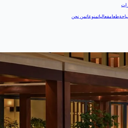
رات
احة
طعام
فعاليات
منوعات
من نحن