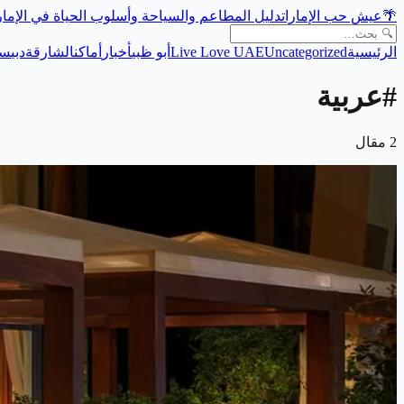
🌴
عيش حب الإمارات
دليل المطاعم والسياحة وأسلوب الحياة في الإما
الرئيسية
Uncategorized
Live Love UAE
أبو ظبي
أخبار
أماكن
الشارقة
دبي
سي
#
عربية
2
مقال