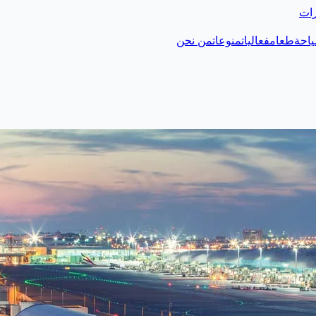
رات
احة
طعام
فعاليات
منوعات
من نحن