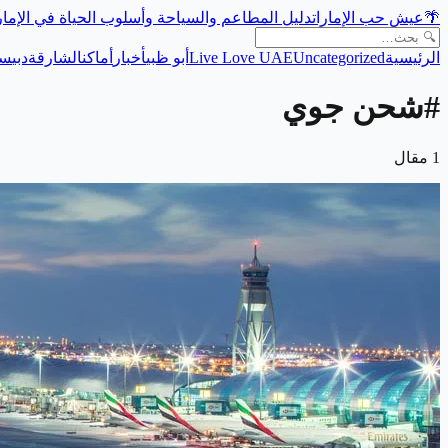
🌴
عيش حب الإمارات
دليل المطاعم والسياحة وأسلوب الحياة في الإما
الرئيسية
Uncategorized
Live Love UAE
أبو ظبي
أخبار
أماكن
الشارقة
دبي
سي
#
شحن جوي
1
مقال