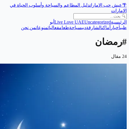
🌴
عيش حب الإمارات
دليل المطاعم والسياحة وأسلوب الحياة في
الإمارات
الرئيسية
Uncategorized
Live Love UAE
أبو
ظبي
أخبار
أماكن
الشارقة
دبي
سياحة
طعام
فعاليات
منوعات
من نحن
#
رمضان
24
مقال