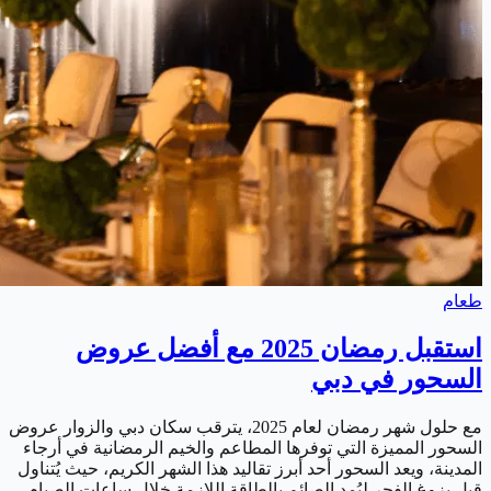
طعام
استقبل رمضان 2025 مع أفضل عروض
السحور في دبي
مع حلول شهر رمضان لعام 2025، يترقب سكان دبي والزوار عروض
السحور المميزة التي توفرها المطاعم والخيم الرمضانية في أرجاء
المدينة، ويعد السحور أحد أبرز تقاليد هذا الشهر الكريم، حيث يُتناول
قبل بزوغ الفجر ليُمد الصائم بالطاقة اللازمة خلال ساعات الصيام