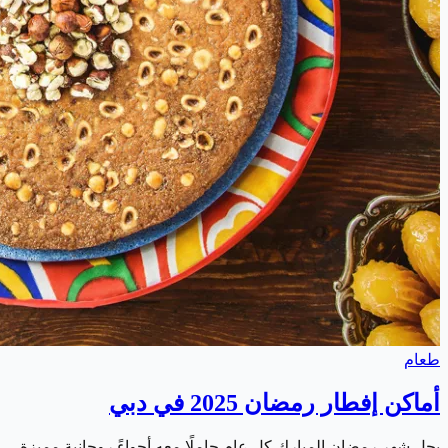
طعام
أماكن إفطار رمضان 2025 في دبي
يحل شهر رمضان المبارك كل عام حاملًا معه أجواءً روحانية مميزة