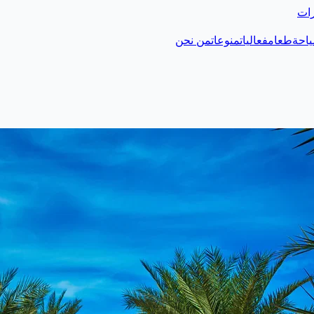
رات
احة
طعام
فعاليات
منوعات
من نحن