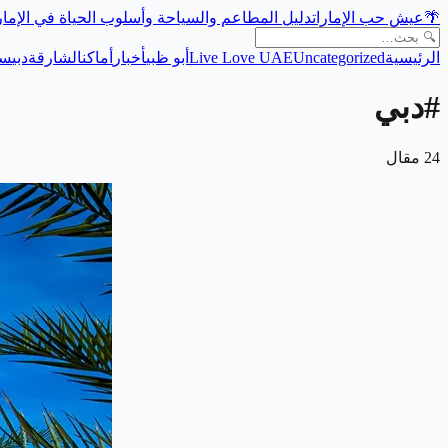
🌴
عيش حب الإمارات
دليل المطاعم والسياحة وأسلوب الحياة في الإما
الرئيسية
Uncategorized
Live Love UAE
أبو ظبي
أخبار
أماكن
الشارقة
دبي
سي
#
دبي
24
مقال