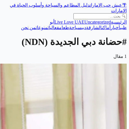
🌴
عيش حب الإمارات
دليل المطاعم والسياحة وأسلوب الحياة في
الإمارات
الرئيسية
Uncategorized
Live Love UAE
أبو
ظبي
أخبار
أماكن
الشارقة
دبي
سياحة
طعام
فعاليات
منوعات
من نحن
#
حضانة دبي الجديدة (NDN)
1
مقال