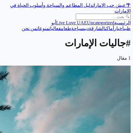
🌴
عيش حب الإمارات
دليل المطاعم والسياحة وأسلوب الحياة في
الإمارات
الرئيسية
Uncategorized
Live Love UAE
أبو
ظبي
أخبار
أماكن
الشارقة
دبي
سياحة
طعام
فعاليات
منوعات
من نحن
#
جاليات الإمارات
1
مقال