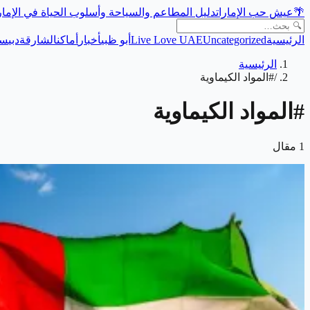
🌴
عيش حب الإمارات
دليل المطاعم والسياحة وأسلوب الحياة في الإما
الرئيسية
Uncategorized
Live Love UAE
أبو ظبي
أخبار
أماكن
الشارقة
دبي
سي
الرئيسية
/
#المواد الكيماوية
#
المواد الكيماوية
1
مقال