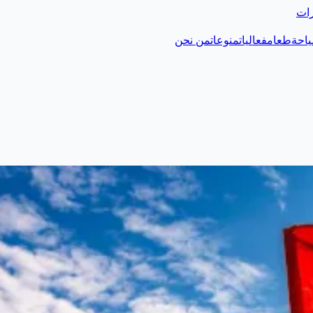
رات
احة
طعام
فعاليات
منوعات
من نحن