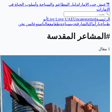
🌴
عيش حب الإمارات
دليل المطاعم والسياحة وأسلوب الحياة في
الإمارات
الرئيسية
Uncategorized
Live Love UAE
أبو
ظبي
أخبار
أماكن
الشارقة
دبي
سياحة
طعام
فعاليات
منوعات
من نحن
#
المشاعر المقدسة
1
مقال