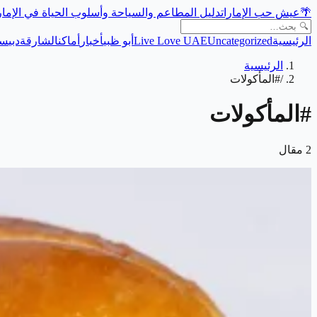
🌴
عيش حب الإمارات
دليل المطاعم والسياحة وأسلوب الحياة في الإما
الرئيسية
Uncategorized
Live Love UAE
أبو ظبي
أخبار
أماكن
الشارقة
دبي
سي
الرئيسية
/
#المأكولات
#
المأكولات
2
مقال