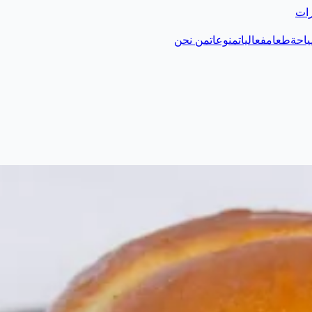
رات
احة
طعام
فعاليات
منوعات
من نحن