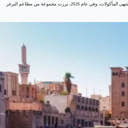
تُعد منطقة جميرا واحدة من أبرز الوجهات في دبي لعشّاق الطعام، حيث تجمع بين الإطلالات البحرية الساحرة والمطاعم العصرية التي تقدم أشهى المأكولات، وفي عام 2026، برزت مجموعة من مطاعم البرغر