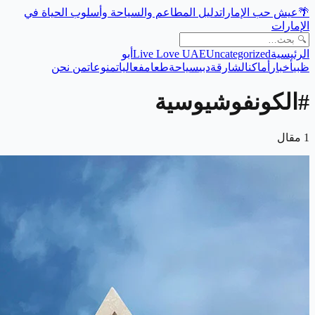
🌴
عيش حب الإمارات
دليل المطاعم والسياحة وأسلوب الحياة في
الإمارات
الرئيسية
Uncategorized
Live Love UAE
أبو
ظبي
أخبار
أماكن
الشارقة
دبي
سياحة
طعام
فعاليات
منوعات
من نحن
#
الكونفوشيوسية
1
مقال