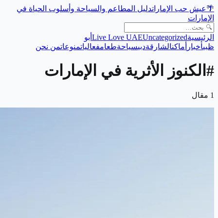
🌴
عيش حب الإمارات
دليل المطاعم والسياحة وأسلوب الحياة في
الإمارات
الرئيسية
Uncategorized
Live Love UAE
أبو
ظبي
أخبار
أماكن
الشارقة
دبي
سياحة
طعام
فعاليات
منوعات
من نحن
#
الكنوز الأثرية في الإمارات
1
مقال