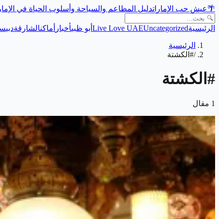
🌴
عيش حب الإمارات
دليل المطاعم والسياحة وأسلوب الحياة في الإما
الرئيسية
Uncategorized
Live Love UAE
أبو ظبي
أخبار
أماكن
الشارقة
دبي
سي
الرئيسية
/
#الكشتة
#
الكشتة
1
مقال