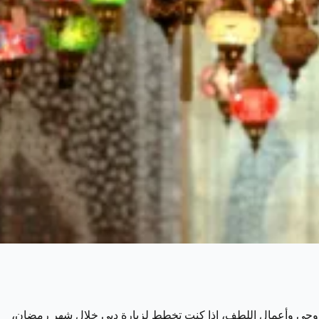
الروحي وأعمال اللطف، إذا كنت تخطط لزيارة دبي خلال شهر رمضان،