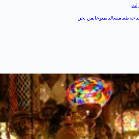
رات
احة
طعام
فعاليات
منوعات
من نحن