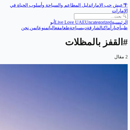
🌴
عيش حب الإمارات
دليل المطاعم والسياحة وأسلوب الحياة في
الإمارات
الرئيسية
Uncategorized
Live Love UAE
أبو
ظبي
أخبار
أماكن
الشارقة
دبي
سياحة
طعام
فعاليات
منوعات
من نحن
#
القفز بالمظلات
2
مقال