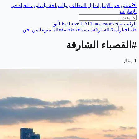
🌴
عيش حب الإمارات
دليل المطاعم والسياحة وأسلوب الحياة في
الإمارات
الرئيسية
Uncategorized
Live Love UAE
أبو
ظبي
أخبار
أماكن
الشارقة
دبي
سياحة
طعام
فعاليات
منوعات
من نحن
#
القصباء الشارقة
1
مقال