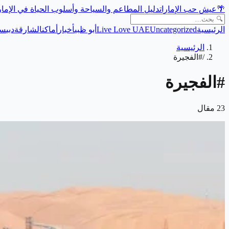
🌴
عيش حب الإمارات
دليل المطاعم والسياحة وأسلوب الحياة في الإما
الرئيسية
Uncategorized
Live Love UAE
أبو ظبي
أخبار
أماكن
الشارقة
دبي
سي
الرئيسية
/
#الفجيرة
#
الفجيرة
23
مقال