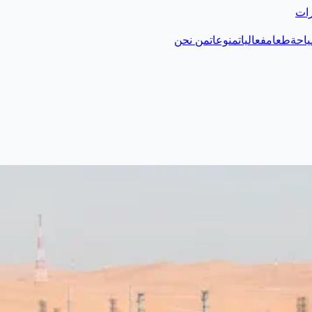
رات
احة
طعام
فعاليات
منوعات
من نحن