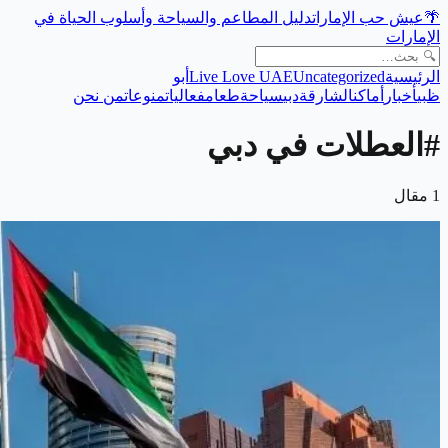
🌴
عيش حب الإمارات
دليل المطاعم والسياحة وأسلوب الحياة في
الإمارات
الرئيسية
Uncategorized
Live Love UAE
أبو
ظبي
أخبار
أماكن
الشارقة
دبي
سياحة
طعام
فعاليات
منوعات
من نحن
#
العطلات في دبي
1
مقال