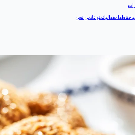
رات
احة
طعام
فعاليات
منوعات
من نحن