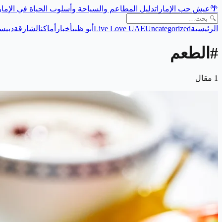
🌴
عيش حب الإمارات
دليل المطاعم والسياحة وأسلوب الحياة في الإما
الرئيسية
Uncategorized
Live Love UAE
أبو ظبي
أخبار
أماكن
الشارقة
دبي
سي
#
الطعم
1
مقال