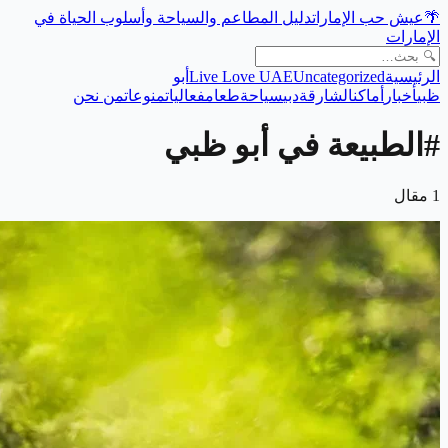
🌴
عيش حب الإمارات
دليل المطاعم والسياحة وأسلوب الحياة في
الإمارات
الرئيسية
Uncategorized
Live Love UAE
أبو
ظبي
أخبار
أماكن
الشارقة
دبي
سياحة
طعام
فعاليات
منوعات
من نحن
#
الطبيعة في أبو ظبي
1
مقال