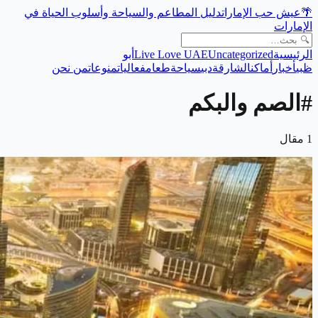
🌴
عيش حب الإمارات
دليل المطاعم والسياحة وأسلوب الحياة في
الإمارات
الرئيسية
Uncategorized
Live Love UAE
أبو
ظبي
أخبار
أماكن
الشارقة
دبي
سياحة
طعام
فعاليات
منوعات
من نحن
#
الصم والبكم
1
مقال