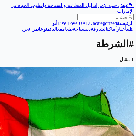
🌴
عيش حب الإمارات
دليل المطاعم والسياحة وأسلوب الحياة في
الإمارات
الرئيسية
Uncategorized
Live Love UAE
أبو
ظبي
أخبار
أماكن
الشارقة
دبي
سياحة
طعام
فعاليات
منوعات
من نحن
#
الشرطة
1
مقال