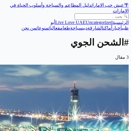
🌴
عيش حب الإمارات
دليل المطاعم والسياحة وأسلوب الحياة في
الإمارات
الرئيسية
Uncategorized
Live Love UAE
أبو
ظبي
أخبار
أماكن
الشارقة
دبي
سياحة
طعام
فعاليات
منوعات
من نحن
#
الشحن الجوي
3
مقال