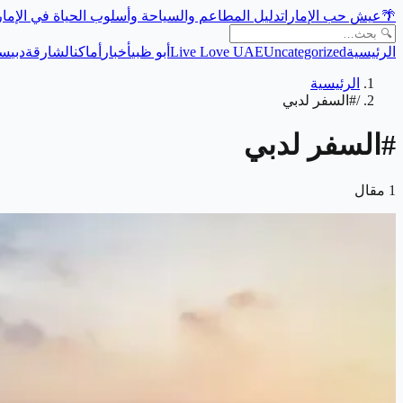
🌴
عيش حب الإمارات
دليل المطاعم والسياحة وأسلوب الحياة في الإما
الرئيسية
Uncategorized
Live Love UAE
أبو ظبي
أخبار
أماكن
الشارقة
دبي
سي
الرئيسية
/
#السفر لدبي
#
السفر لدبي
1
مقال