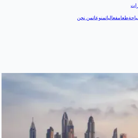
رات
احة
طعام
فعاليات
منوعات
من نحن