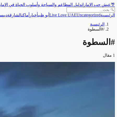
🌴
عيش حب الإمارات
دليل المطاعم والسياحة وأسلوب الحياة في الإما
الرئيسية
Uncategorized
Live Love UAE
أبو ظبي
أخبار
أماكن
الشارقة
دبي
سي
الرئيسية
/
#السطوة
#
السطوة
1
مقال