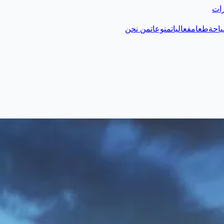
رات
احة
طعام
فعاليات
منوعات
من نحن