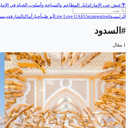
🌴
عيش حب الإمارات
دليل المطاعم والسياحة وأسلوب الحياة في الإما
الرئيسية
Uncategorized
Live Love UAE
أبو ظبي
أخبار
أماكن
الشارقة
دبي
سي
#
السدود
1
مقال