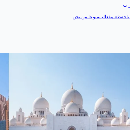
رات
احة
طعام
فعاليات
منوعات
من نحن