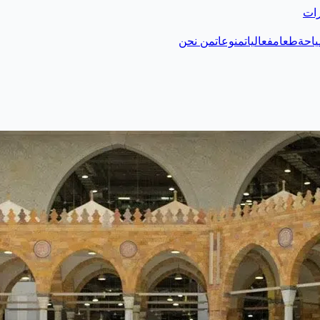
رات
احة
طعام
فعاليات
منوعات
من نحن