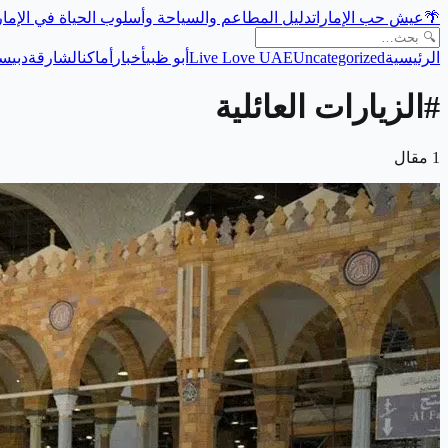
🌴
عيش حب الإمارات
دليل المطاعم والسياحة وأسلوب الحياة في الإما
الرئيسية
Uncategorized
Live Love UAE
أبو ظبي
أخبار
أماكن
الشارقة
دبي
سي
#
الزيارات العائلية
1
مقال