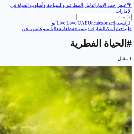
🌴
عيش حب الإمارات
دليل المطاعم والسياحة وأسلوب الحياة في
الإمارات
الرئيسية
Uncategorized
Live Love UAE
أبو
ظبي
أخبار
أماكن
الشارقة
دبي
سياحة
طعام
فعاليات
منوعات
من نحن
#
الحياة الفطرية
1
مقال