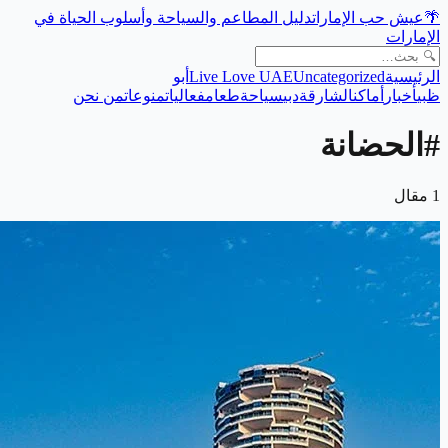
🌴
عيش حب الإمارات
دليل المطاعم والسياحة وأسلوب الحياة في
الإمارات
الرئيسية
Uncategorized
Live Love UAE
أبو
ظبي
أخبار
أماكن
الشارقة
دبي
سياحة
طعام
فعاليات
منوعات
من نحن
#
الحضانة
1
مقال