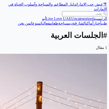
🌴
عيش حب الإمارات
دليل المطاعم والسياحة وأسلوب الحياة في
الإمارات
الرئيسية
Uncategorized
Live Love UAE
أبو
ظبي
أخبار
أماكن
الشارقة
دبي
سياحة
طعام
فعاليات
منوعات
من نحن
#
الجلسات العربية
1
مقال