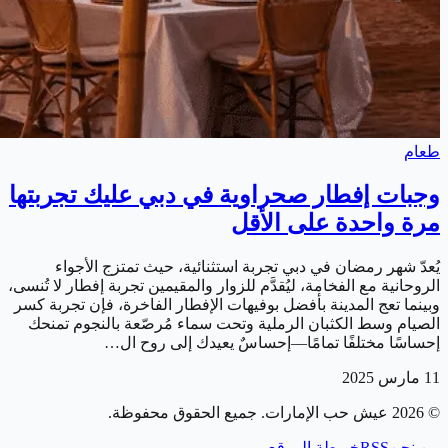
طعام
وجبات إفطار صحراوية في دبي عليك تجربتها
مرة واحدة على الأقل
يُعدّ شهر رمضان في دبي تجربة استثنائية، حيث تمتزج الأجواء
الروحانية مع الفخامة، ليُقدَّم للزوار والمقيمين تجربة إفطار لا تُنسى،
وبينما تعج المدينة بأفضل بوفيهات الإفطار الفاخرة، فإن تجربة كسر
الصيام وسط الكثبان الرملية وتحت سماء مُرصّعة بالنجوم تمنحك
إحساسًا مختلفًا تمامًا—إحساسٌ يعيدك إلى روح ال…
11 مارس 2025
©
2026
عيش حب الإمارات
. جميع الحقوق محفوظة.
من نحن
RSS
خريطة الموقع